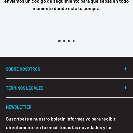
enviamos un código de seguimiento para que sepas en todo
momento dónde está tu compra.
SOBRE NOSOTROS
#Hardmer aúna toda nuestra experiencia de más de 10
TÉRMINOS LEGALES
años en ecommerce de productos tecnológicos.
Ofrecemos un servicio de calidad con los mejores
Términos y Condiciones
precios para que puedas disfrutar de una buena
NEWSLETTER
Aviso Legal
experiencia de compra desde donde tu quieras.
Política de Privacidad y Protección de Datos
Suscríbete a nuestro boletín informativo para recibir
directamente en tu email todas las novedades y los
Política de Envíos