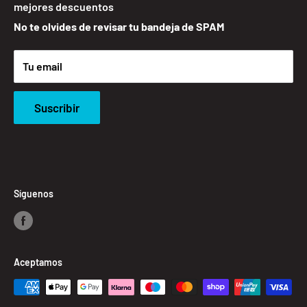
mejores descuentos
Política de Devoluciones
No te olvides de revisar tu bandeja de SPAM
Cookies
Contacto
Tu email
Suscribir
Síguenos
Aceptamos