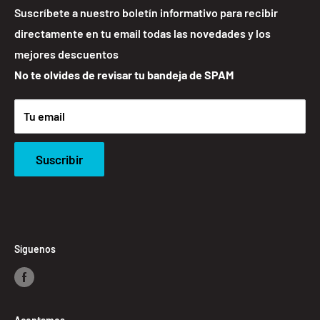
experiencia de compra desde donde tu quieras.
Política de Privacidad y Protección de Datos
Suscríbete a nuestro boletín informativo para recibir
directamente en tu email todas las novedades y los
Política de Envíos
mejores descuentos
Política de Devoluciones
No te olvides de revisar tu bandeja de SPAM
Cookies
Contacto
Tu email
Suscribir
Síguenos