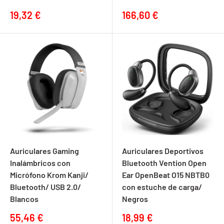
Precio
Precio
19,32 €
166,60 €
de
de
venta
venta
Auriculares Gaming
Auriculares Deportivos
Inalámbricos con
Bluetooth Vention Open
Micrófono Krom Kanji/
Ear OpenBeat O15 NBTB0
Bluetooth/ USB 2.0/
con estuche de carga/
Blancos
Negros
Precio
Precio
55,46 €
18,99 €