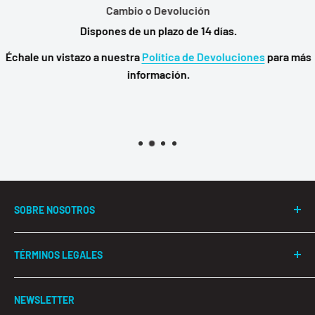
Cambio o Devolución
Dispones de un plazo de 14 días.
Échale un vistazo a nuestra
Política de Devoluciones
para más
información.
SOBRE NOSOTROS
#Hardmer aúna toda nuestra experiencia de más de 10
TÉRMINOS LEGALES
años en ecommerce de productos tecnológicos.
Ofrecemos un servicio de calidad con los mejores
Términos y Condiciones
precios para que puedas disfrutar de una buena
NEWSLETTER
Aviso Legal