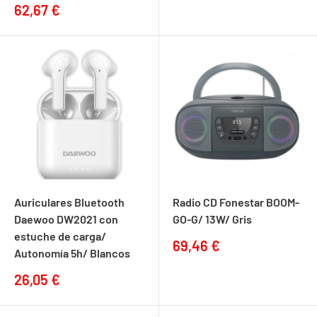
de
Precio
62,67 €
venta
de
venta
Auriculares Bluetooth
Radio CD Fonestar BOOM-
Daewoo DW2021 con
GO-G/ 13W/ Gris
estuche de carga/
Precio
69,46 €
Autonomía 5h/ Blancos
de
venta
Precio
26,05 €
de
venta