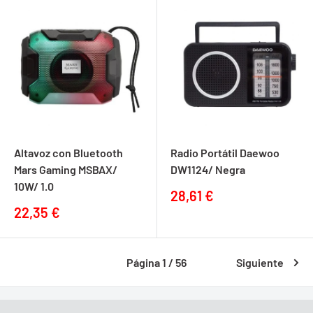
Altavoz con Bluetooth
Radio Portátil Daewoo
Mars Gaming MSBAX/
DW1124/ Negra
10W/ 1.0
Precio
28,61 €
de
Precio
22,35 €
venta
de
venta
Página 1 / 56
Siguiente