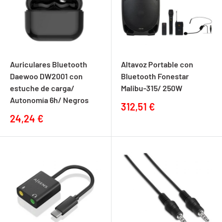
Auriculares Bluetooth
Altavoz Portable con
Daewoo DW2001 con
Bluetooth Fonestar
estuche de carga/
Malibu-315/ 250W
Autonomía 6h/ Negros
Precio
312,51 €
de
Precio
24,24 €
venta
de
venta