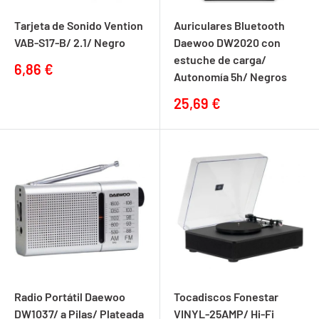
Tarjeta de Sonido Vention
Auriculares Bluetooth
VAB-S17-B/ 2.1/ Negro
Daewoo DW2020 con
estuche de carga/
Precio
6,86 €
Autonomía 5h/ Negros
de
venta
Precio
25,69 €
de
venta
Radio Portátil Daewoo
Tocadiscos Fonestar
DW1037/ a Pilas/ Plateada
VINYL-25AMP/ Hi-Fi