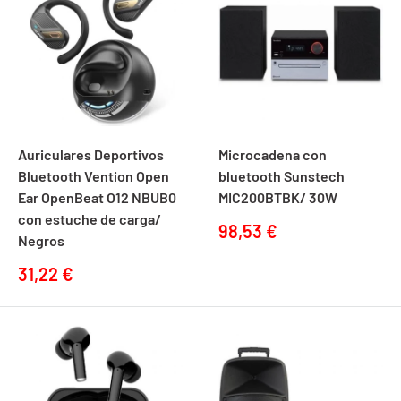
Auriculares Deportivos
Microcadena con
Bluetooth Vention Open
bluetooth Sunstech
Ear OpenBeat O12 NBUB0
MIC200BTBK/ 30W
con estuche de carga/
Precio
98,53 €
Negros
de
venta
Precio
31,22 €
de
venta