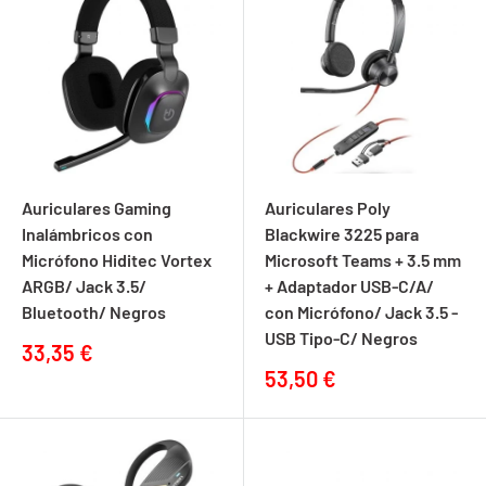
Auriculares Gaming
Auriculares Poly
Inalámbricos con
Blackwire 3225 para
Micrófono Hiditec Vortex
Microsoft Teams + 3.5 mm
ARGB/ Jack 3.5/
+ Adaptador USB-C/A/
Bluetooth/ Negros
con Micrófono/ Jack 3.5 -
USB Tipo-C/ Negros
Precio
33,35 €
de
Precio
53,50 €
venta
de
venta