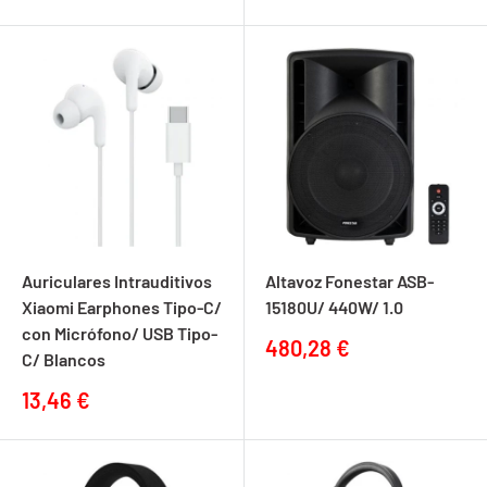
de
de
venta
venta
Auriculares Intrauditivos
Altavoz Fonestar ASB-
Xiaomi Earphones Tipo-C/
15180U/ 440W/ 1.0
con Micrófono/ USB Tipo-
Precio
480,28 €
C/ Blancos
de
venta
Precio
13,46 €
de
venta