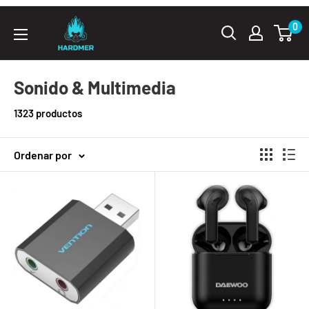
Ir
Hardmer
0
directamente
al
contenido
Sonido & Multimedia
1323 productos
Ordenar por