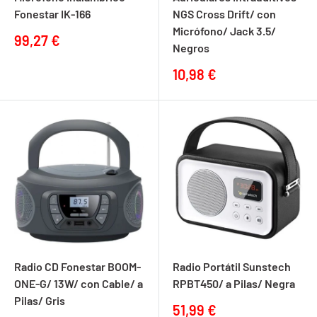
Fonestar IK-166
NGS Cross Drift/ con
Micrófono/ Jack 3.5/
Precio
99,27 €
Negros
de
venta
Precio
10,98 €
de
venta
Radio CD Fonestar BOOM-
Radio Portátil Sunstech
ONE-G/ 13W/ con Cable/ a
RPBT450/ a Pilas/ Negra
Pilas/ Gris
Precio
51,99 €