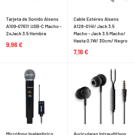
Tarjeta de Sonido Aisens
Cable Estéreo Aisens
A109-0767/ USB-C Macho -
A128-0141/ Jack 3.5
2xJack 3.5 Hembra
Macho - Jack 3.5 Macho/
Hasta 0.1W/ 30cm/ Negro
Precio
9,96 €
de
Precio
7,16 €
venta
de
venta
Micrófono Inalámbrico
Auriculares Intrauditivos