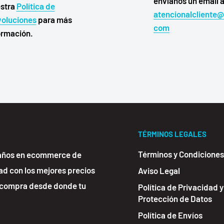
envíanos un email 
stra
Política de
atencionalcliente
oluciones
para más
com
ormación.
TÉRMINOS LEGALES
Términos y Condiciones
 años en ecommerce de
ad con los mejores precios
Aviso Legal
e compra desde donde tu
Política de Privacidad y
Protección de Datos
Política de Envíos