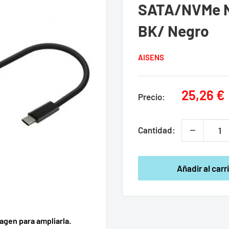
SATA/NVMe N
BK/ Negro
AISENS
Precio
25,26 €
Precio:
de
venta
Cantidad:
Añadir al carr
agen para ampliarla.